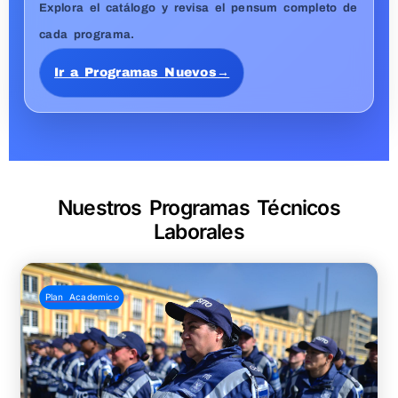
$2.021.399
$4..500.000
Plan Academico
INVESTIGACION CRIMINAL Y JUDICIAL
By admin
Res. 8022 - 04/11/2022
5.0