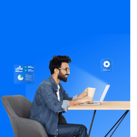
PROGRAMAS NUEVOS
Impulsa tu perfil con
formación práctica y actual
Programas diseñados para fortalecer tus habilidades y
abrir nuevas oportunidades laborales con enfoque
técnico y aplicado.
Ver catálogo completo
→
Ver programas aquí
5
4.6–4.9
Programas destacados
Valoración promedio