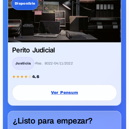
Nuestros Programas Técnicos
Laborales
Plan Academico
AGENTE DE TRÁNSITO
By admin
Res. 8022 - 04/11/2022
5.0