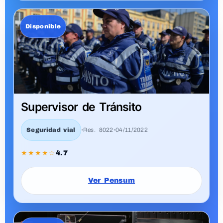
Justicia
•
Res. 8022
•
04/11/2022
★★★★☆
4.6
Ver Pensum
¿Listo para empezar?
Explora el catálogo y revisa el pensum completo de
cada programa.
Ir a Programas Nuevos
→