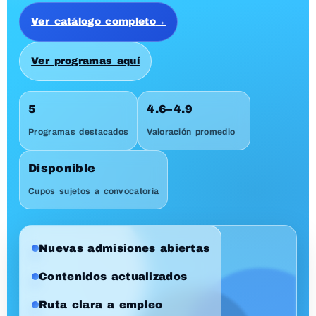
Zootecnia y Biotecnología
Aplicada
Salud & Producción
•
Res. 8022
•
04/11/2022
★★★★☆
4.8
Ver Pensum
Disponible