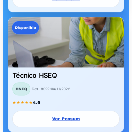
Supervisor de Tránsito
Seguridad vial
•
Res. 8022
•
04/11/2022
★★★★☆
4.7
Ver Pensum
Disponible
Perito Judicial