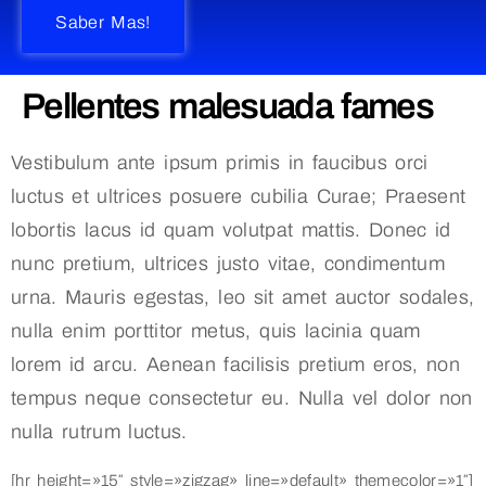
Saber Mas!
Pellentes malesuada fames
Vestibulum ante ipsum primis in faucibus orci
luctus et ultrices posuere cubilia Curae; Praesent
lobortis lacus id quam volutpat mattis. Donec id
nunc pretium, ultrices justo vitae, condimentum
urna. Mauris egestas, leo sit amet auctor sodales,
nulla enim porttitor metus, quis lacinia quam
lorem id arcu. Aenean facilisis pretium eros, non
tempus neque consectetur eu. Nulla vel dolor non
nulla rutrum luctus.
[hr height=»15″ style=»zigzag» line=»default» themecolor=»1″]