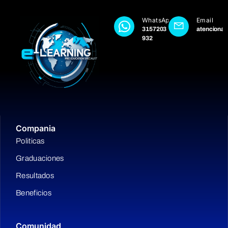
WhatsApp
Email
3157203
atencional
932
Compania
Politicas
Graduaciones
Resultados
Beneficios
Comunidad